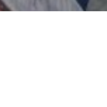
Özçelik Otomotiv | Skoda Seat